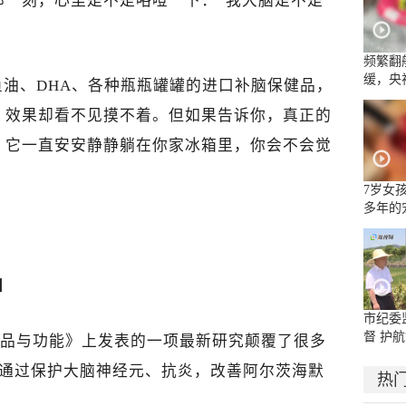
那一刻，心里是不是咯噔一下：“我大脑是不是
频繁翻
缓，央
油、DHA、各种瓶瓶罐罐的进口补脑保健品，
流乱象
，效果却看不见摸不着。但如果告诉你，真正的
，它一直安安静静躺在你家冰箱里，你会不会觉
7岁女
多年的
面部被
嘴唇被
知
市纪委
督 护航
《食品与功能》上发表的一项最新研究颠覆了很多
能通过保护大脑神经元、抗炎，改善阿尔茨海默
热