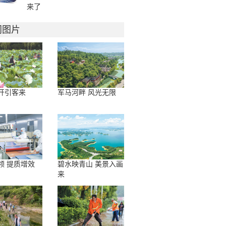
来了
门图片
开引客来
军马河畔 风光无限
领 提质增效
碧水映青山 美景入画
来