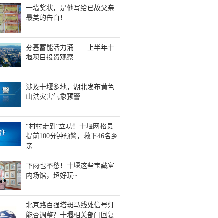
一墙奖状，是他写给已故父亲
最美的告白！
夯基蓄能活力涌——上半年十
堰项目投资观察
涉及十堰多地，湖北发布黄色
山洪灾害气象预警
“村村走到”立功！十堰网格员
提前100分钟预警，救下46名乡
亲
下雨也不愁！十堰这些宝藏室
内场馆，超好玩~
北京路百强塔斑马线处信号灯
能否调整？十堰相关部门回复