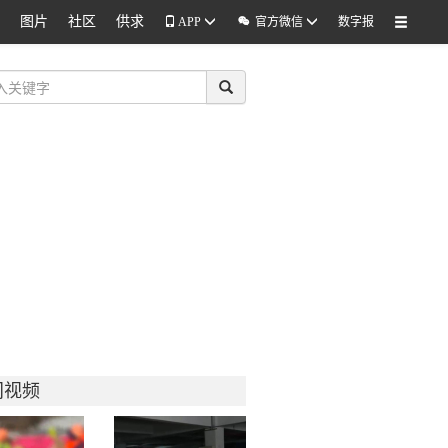
图片
社区
供求

APP
官方微信
数字报
门视频