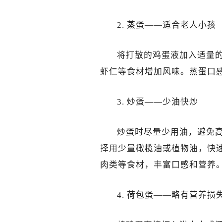
2. 蒸蛋——适合老人小孩
将打散的鸡蛋液加入适量
虾仁等食材增加风味。蒸蛋口
3. 炒蛋——少油快炒
炒蛋时尽量少用油，避免
择用少量橄榄油或植物油，快
肉类等食材，丰富口感和营养
4. 荷包蛋——略有营养损