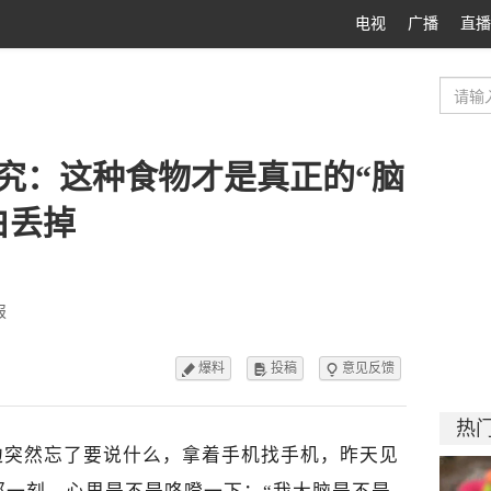
电视
广播
直播
究：这种食物才是真正的“脑
白丢掉
报
爆料
投稿
意见反馈



热
边突然忘了要说什么，拿着手机找手机，昨天见