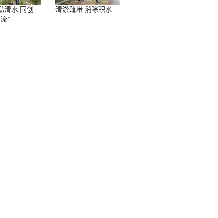
泓清水 同创
清淤疏堵 消除积水
流”