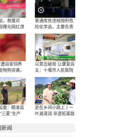
船，救援迟
普通库房违规囤积危
视曝光网红漂
险化学品，主要负责
人一问三不知
孩遭自家饲养
以意念破局 让康复自
宠物狗突袭，
主：十堰市人民医院
咬伤10多处，
康复医学科脑机接口
撕裂
示范病房正式启用
监委：精准监
走在乡间小路上丨一
“三夏”生产
叶凝清润 非遗拓富路
门新闻