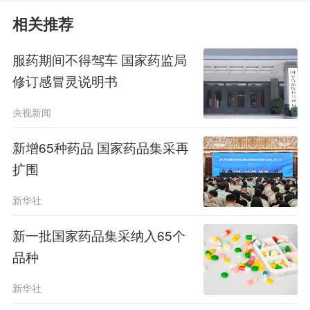
升。
相关推荐
李昌原：我们对全省集采药品价格
服药期间不得驾车 国家药监局
进行监测，通过监测发现有一款集采药
修订感冒灵说明书
品，它的中选价是5.19元，但是仍有药
央视新闻
店在卖32.3元的高价小程序，就自动预
新增65种药品 国家药品集采再
警派发提醒工单，督促属地的医保部门
扩围
及时提醒，限期整改。我们对定点零售
新华社
药店量价比较指数开展常态化的监测，
​新一批国家药品集采纳入65个
对于超过监测值的及时预警推送，并督
品种
促药店进行处理。济南市还探索构建了
新华社
阴阳价格治理的模型，通过比对药店进