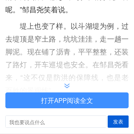
呢。”邹昌尧笑着说。
堤上也变了样。以斗湖堤为例，过
去堤顶是窄土路，坑坑洼洼，走一趟一
脚泥。现在铺了沥青，平平整整，还装
了路灯，开车巡堤也安全。在邹昌尧看
来，“这不仅是防洪的保障线，也是老
百姓的景观线”。
打开APP阅读全文
“巡堤有‘千里眼’，护江成了共同的
事”
发表