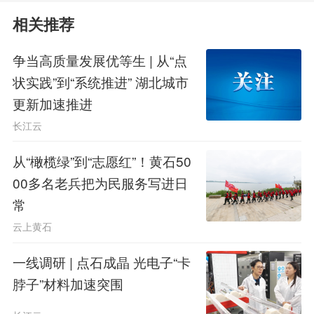
说起巡堤的变化，邹昌尧感慨最
相关推荐
深。“以前就是‘内三外五，全靠腿
争当高质量发展优等生 | 从“点
走’——三天查堤、五天查面，一把尺
状实践”到“系统推进” 湖北城市
子、一个本子，全凭经验和脚力，盲区
更新加速推进
多、效率低。”
长江云
现在可不一样了。手机上装个“荆
从“橄榄绿”到“志愿红”！黄石50
00多名老兵把为民服务写进日
州长江”智慧巡堤APP，每天沿着责任
常
段走一遍，发现问题拍照上传。还有无
云上黄石
人机天上飞，哪儿有隐患、哪儿有垃
一线调研 | 点石成晶 光电子“卡
圾，一清二楚。“这叫‘空地一体’全方
脖子”材料加速突围