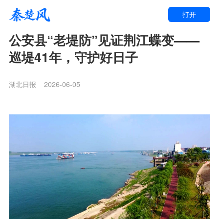
打开
公安县“老堤防”见证荆江蝶变——
巡堤41年，守护好日子
湖北日报
2026-06-05