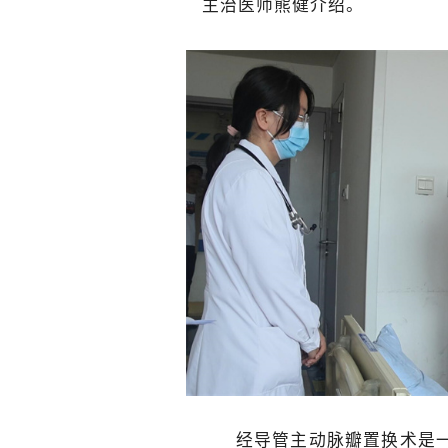
主治医师熊健介绍。
经导管主动脉瓣置换术是