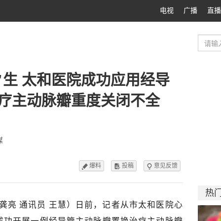
电视
广播
直播
"生 太和医院成功应用经导
疗主动脉瓣重度关闭不全
媒
爆料
投稿
意见反馈



热
龚亮 通讯员 王慧
）
日前，记者从市太和医院心