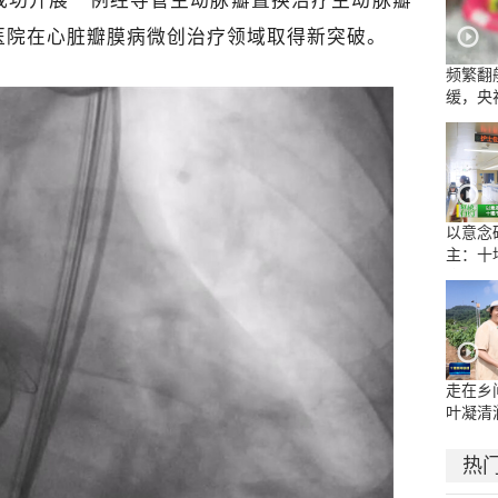
成功开展一例经导管主动脉瓣置换治疗主动脉瓣
医院在心脏瓣膜病微创治疗领域取得新突破。
频繁翻
缓，央
流乱象
以意念
主：十
康复医
示范病
走在乡
叶凝清
热