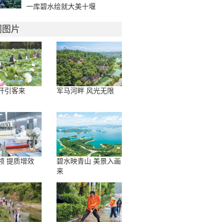
一库碧水绘就大美十堰
门图片
开引客来
军马河畔 风光无限
领 提质增效
碧水映青山 美景入画
来