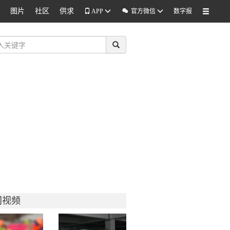
图片
社区
供求

APP
官方微信
数字报
门视频