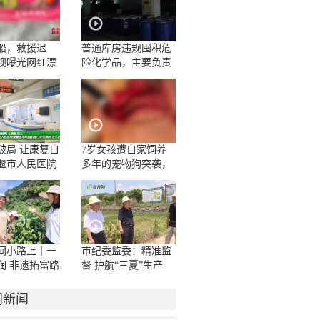
船，救援迟
普通库房违规囤积危
视曝光网红漂
险化学品，主要负责
人一问三不知
破局 让康复自
7岁女孩遭自家饲养
堰市人民医院
多年的宠物狗突袭，
学科脑机接口
面部被咬伤10多处，
房正式启用
嘴唇被撕裂
间小路上丨一
市纪委监委：精准监
润 非遗拓富路
督 护航“三夏”生产
门新闻