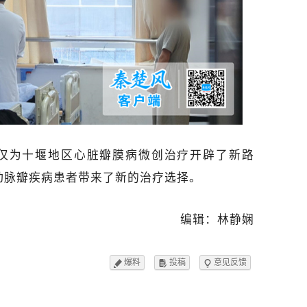
仅为十堰地区心脏瓣膜病微创治疗开辟了新路
动脉瓣疾病患者带来了新的治疗选择。
编辑：林静娴
爆料
投稿
意见反馈


