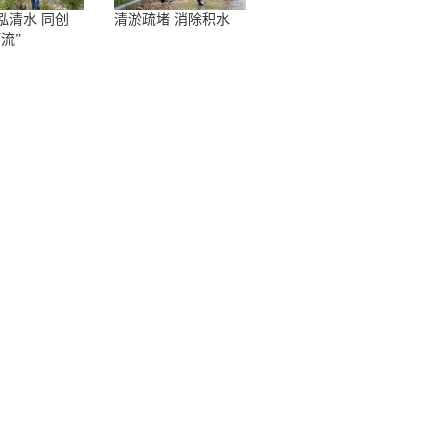
泓清水 同创
清淤疏堵 消除积水
流”