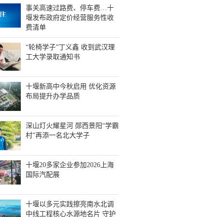
事关高速过路费、停车费…十
堰发布政府定价经营服务性收
费清单
“轮椅学子”丁义鑫 收到武汉理
工大学录取通知书
十堰新高中今秋启用 优化资源
布局提升办学品质
深山灯火耀星河 郧西景阳“学霸
村”再添一名北大学子
十堰20多家企业参加2026上海
国际汽配展
十堰以多元实践擦亮南水北调
中线工程核心水源地名片 守护