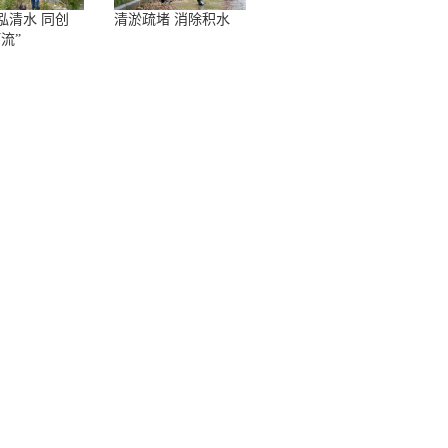
泓清水 同创
清淤疏堵 消除积水
流”