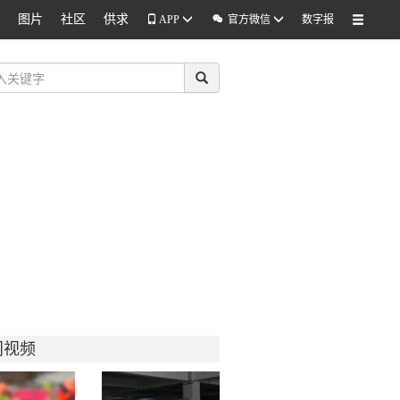
图片
社区
供求

APP
官方微信
数字报
门视频