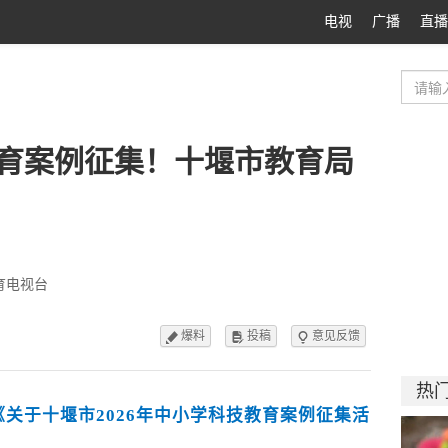
电视
广播
直播
育案例征集！十堰市教育局
育电视台
爆料
投稿
意见反馈



热
《关于十堰市2026年中小学科技教育案例征集活