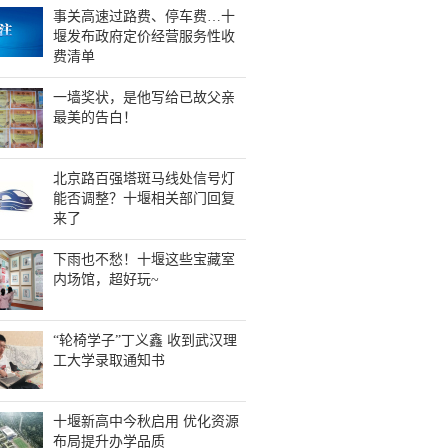
事关高速过路费、停车费…十
堰发布政府定价经营服务性收
费清单
一墙奖状，是他写给已故父亲
最美的告白！
北京路百强塔斑马线处信号灯
能否调整？十堰相关部门回复
来了
下雨也不愁！十堰这些宝藏室
内场馆，超好玩~
“轮椅学子”丁义鑫 收到武汉理
工大学录取通知书
十堰新高中今秋启用 优化资源
布局提升办学品质