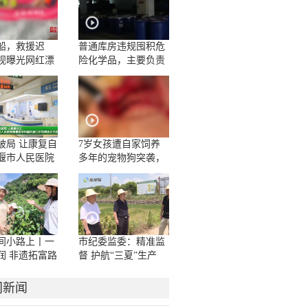
船，救援迟
普通库房违规囤积危
视曝光网红漂
险化学品，主要负责
人一问三不知
破局 让康复自
7岁女孩遭自家饲养
堰市人民医院
多年的宠物狗突袭，
学科脑机接口
面部被咬伤10多处，
房正式启用
嘴唇被撕裂
间小路上丨一
市纪委监委：精准监
润 非遗拓富路
督 护航“三夏”生产
门新闻