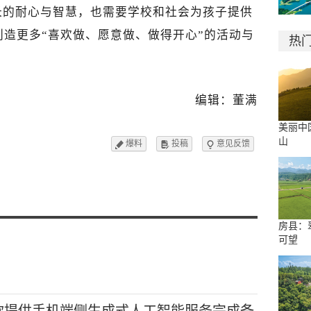
长的耐心与智慧，也需要学校和社会为孩子提供
造更多“喜欢做、愿意做、做得开心”的活动与
热
编辑：董满
美丽中
山
爆料
投稿
意见反馈



房县：
可望
款提供手机端侧生成式人工智能服务完成备