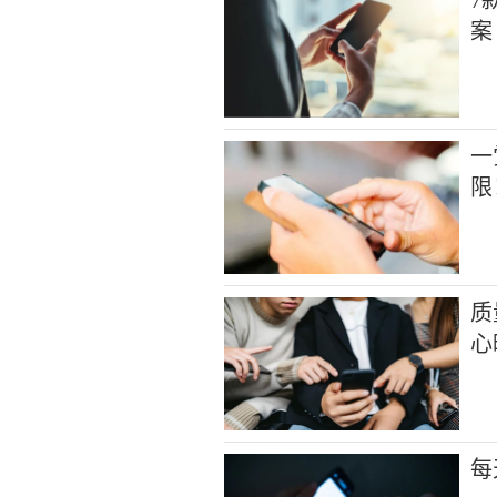
案
一
限
质
心
每