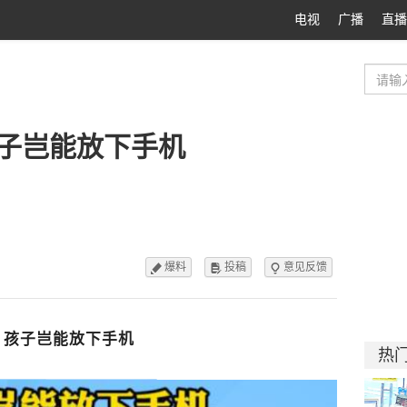
电视
广播
直播
子岂能放下手机
爆料
投稿
意见反馈



，孩子岂能放下手机
热