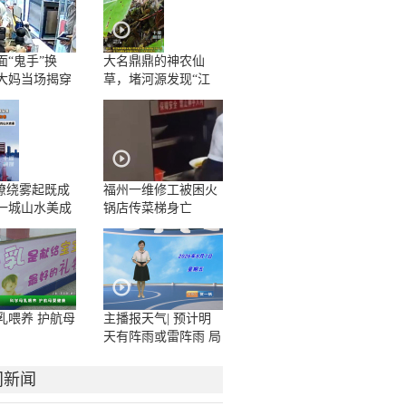
面“鬼手”换
大名鼎鼎的神农仙
大妈当场揭穿
草，堵河源发现“江
边一碗水”野生群落
”缭绕雾起既成
福州一维修工被困火
一城山水美成
锅店传菜梯身亡
卷
乳喂养 护航母
主播报天气| 预计明
天有阵雨或雷阵雨 局
地大雨或暴雨
门新闻