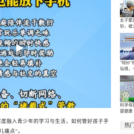
女子蒙
钞，被
“轻纱
仙境，
水墨长
科学母
婴健康
深度融入青少年的学习与生活，如何管好孩子手
热
儿痛点”。