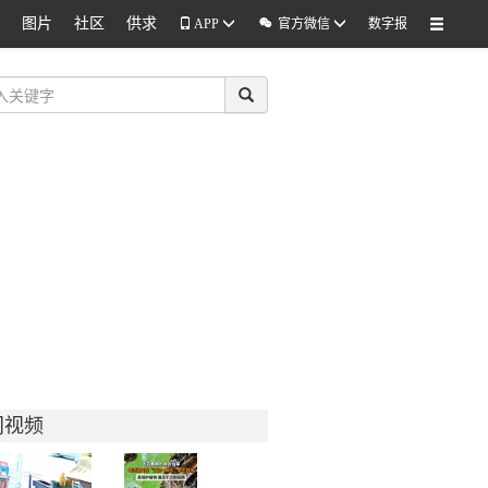
图片
社区
供求

APP
官方微信
数字报
门视频