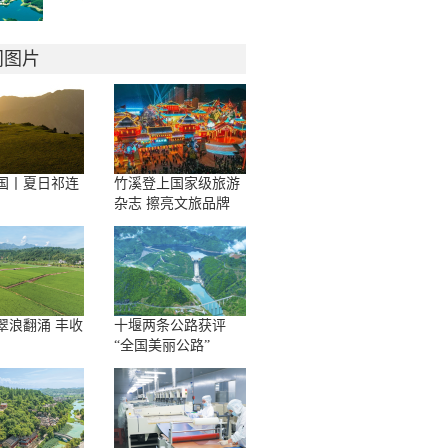
门图片
国丨夏日祁连
竹溪登上国家级旅游
杂志 擦亮文旅品牌
翠浪翻涌 丰收
十堰两条公路获评
“全国美丽公路”