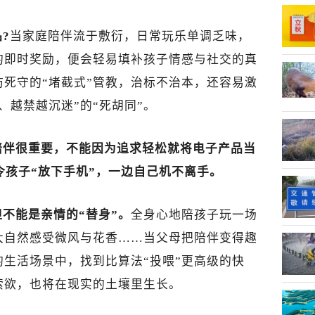
?
当家庭陪伴流于敷衍，日常玩乐单调乏味，
的即时奖励，便会轻易填补孩子情感与社交的真
死守的“堵截式”管教，治标不治本，还容易激
、越禁越沉迷”的“死胡同”。
陪伴很重要，不能因为追求轻松就将电子产品当
令孩子“放下手机”，一边自己机不离手。
不能是亲情的“替身”。
全身心地陪孩子玩一场
大自然感受微风与花香……当父母把陪伴变得趣
生活场景中，找到比算法“投喂”更高级的快
索欲，也将在现实的土壤里生长。