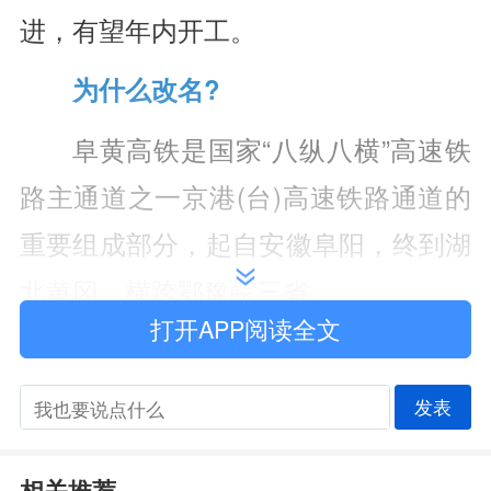
进，有望年内开工。
为什么改名?
阜黄高铁是国家“八纵八横”高速铁
路主通道之一京港(台)高速铁路通道的
重要组成部分，起自安徽阜阳，终到湖
北黄冈，横跨鄂豫皖三省。
打开APP阅读全文
2025年底，京港高铁阜阳至黄冈
(湖北)段建设用地预审意见正式获自然
发表
资源部批复。根据批复，阜黄高铁在湖