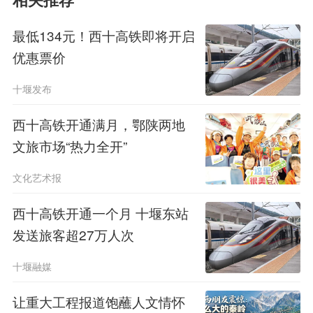
北境内全长128.54公里，设置车站4
相关推荐
座：新洲东站、红安东站、麻城西站、
最低134元！西十高铁即将开启
优惠票价
黄州站。
十堰发布
而近期发布的《新建阜阳至黄冈铁
西十高铁开通满月，鄂陕两地
路环境影响评价第二次公示》则显示，
文旅市场“热力全开”
线路自阜阳西站引出，经河南、湖北多
文化艺术报
地，于新洲城区以东约5公里处设武汉
西十高铁开通一个月 十堰东站
新洲站，车站规模为2台6线(含2条正
发送旅客超27万人次
线)。至此，湖北段新建车站变更为：
十堰融媒
武汉新洲站、红安站、麻城西站、黄州
让重大工程报道饱蘸人文情怀
站。