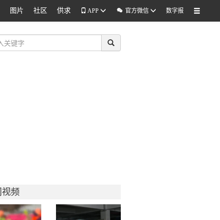
图片
社区
供求

APP
官方微信
数字报
门视频