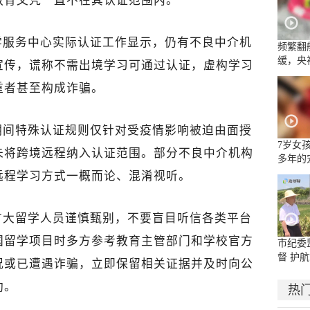
教育文凭一直不在其认证范围内。
学服务中心实际认证工作显示，仍有不良中介机
频繁翻
缓，央
宣传，谎称不需出境学习可通过认证，虚构学习
流乱象
重者甚至构成诈骗。
期间特殊认证规则仅针对受疫情影响被迫由面授
7岁女
未将跨境远程纳入认证范围。部分不良中介机构
多年的
面部被
远程学习方式一概而论、混淆视听。
嘴唇被
广大留学人员谨慎甄别，不要盲目听信各类平台
出国留学项目时多方参考教育主管部门和学校官方
市纪委
督 护航
况或已遭遇诈骗，立即保留相关证据并及时向公
助。
热