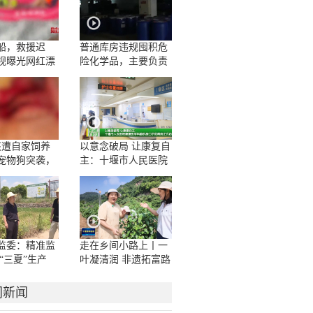
船，救援迟
普通库房违规囤积危
视曝光网红漂
险化学品，主要负责
人一问三不知
孩遭自家饲养
以意念破局 让康复自
宠物狗突袭，
主：十堰市人民医院
咬伤10多处，
康复医学科脑机接口
撕裂
示范病房正式启用
监委：精准监
走在乡间小路上丨一
“三夏”生产
叶凝清润 非遗拓富路
门新闻