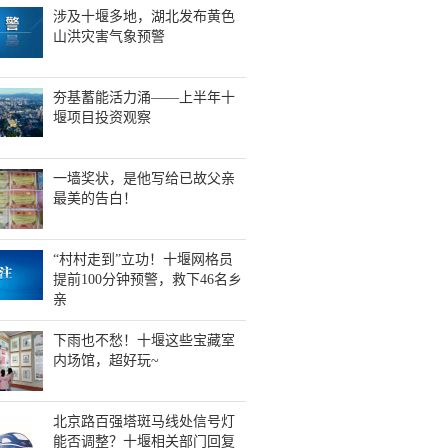
涉及十堰多地，湖北发布黄色
山洪灾害气象预警
夯基蓄能活力涌——上半年十
堰项目投资观察
一墙奖状，是他写给已故父亲
最美的告白！
“村村走到”立功！十堰网格员
提前100分钟预警，救下46名乡
亲
下雨也不愁！十堰这些宝藏室
内场馆，超好玩~
北京路百强塔斑马线处信号灯
能否调整？十堰相关部门回复