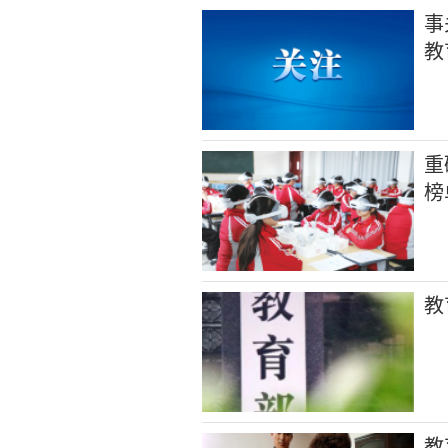
事
教
重
榜
教
教