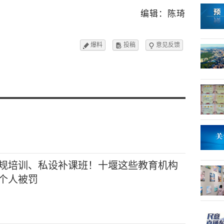
编辑：陈琦
爆料
投稿
意见反馈



规培训、私设补课班！十堰这些教育机构
个人被罚