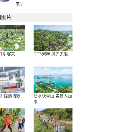
来了
门图片
开引客来
军马河畔 风光无限
领 提质增效
碧水映青山 美景入画
来