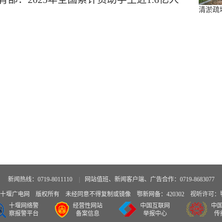
清淤疏
新闻热线：0719-8011110
|
网站值班、新闻客户端、广告合作：0719-8683077
广电网 版权所有 未经同意不得复制或镜像 鄂新网备：420302 视听许可：鄂备
十堰网络警
经营性网站
中国互联网
中
察报警平台
备案信息
举报中心
传