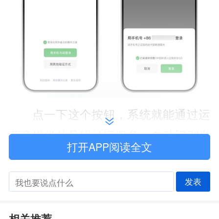
点一下这个按钮，系统就能通过运
营商提供的号码认证服务，自动识别当
打开APP阅读全文
前 SIM 卡绑定的手机号，不用输密
码、不用等验证码，直接一键登录。使
发表
用的时候记得保持蜂窝数据开启就行。