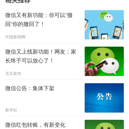
相关推荐
不过需要注意的是，这个功能只适
微信又有新功能：你可以“撤
用于已经登录过该微信的“旧设备”。如
回”你的撤回了！
果是全新设备首次登录，为了账号安
中国新闻网
全，仍然需要通过验证码或密码验证流
微信又上线新功能！网友：家
程。
长终于可以放心了！
微信视频通话支持横屏
北京发布
第三个功能，是“视频党福音”!以前
微信公告：集体下架
微信视频通话只能竖屏，想拍个全景、
跟家人一起同框，镜头一拉远画面就变
新华社
得局促拥挤。
微信红包转账，有新变化