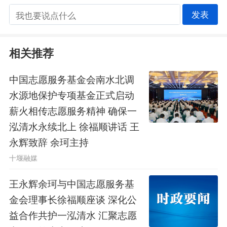
发表
境界和“功成必定有我”的历史担当，踏
实做好老百姓看得见、摸得着、得实惠
相关推荐
的实事，为后人作铺垫、打基础、利长
中国志愿服务基金会南水北调
远的好事，努力在服务人民、造福人民
水源地保护专项基金正式启动
中加快鄂西区域性中心城市建设。
薪火相传志愿服务精神 确保一
泓清水永续北上 徐福顺讲话 王
编辑：李持
永辉致辞 余珂主持
原创作品，未经许可禁止转载
十堰融媒
王永辉余珂与中国志愿服务基
11
金会理事长徐福顺座谈 深化公
益合作共护一泓清水 汇聚志愿