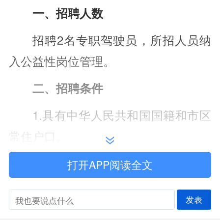
一、招聘人数
招聘2名专职驾驶员，所招人员纳
入公益性岗位管理。
二、招聘条件
1.具有中华人民共和国国籍和市区
常住户口。
2.办理了失业登记，并通过公共就
打开APP阅读全文
业服务机构认定的就业困难人员（《就
发表
业创业证》第7页就业援助卡注明类