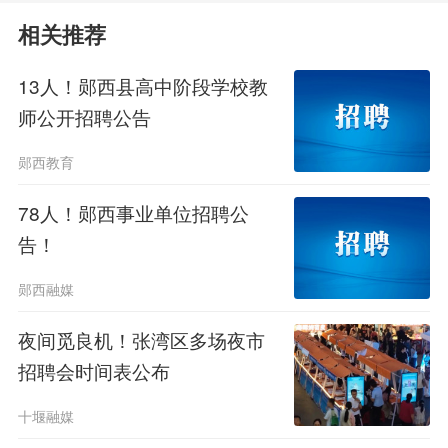
别）。
相关推荐
3.招聘人员年龄均在50周岁以下
13人！郧西县高中阶段学校教
（1976年1月1日以后出生)，高中及以
师公开招聘公告
上学历，身体健康，遵纪守法，品行端
郧西教育
正，无违法违纪记录。
78人！郧西事业单位招聘公
告！
4.车辆驾驶员，专业不限，具有C1
及以上机动车驾驶证，驾龄5年以上，
郧西融媒
能熟练驾驶手动挡汽车。负责支队车辆
夜间觅良机！张湾区多场夜市
招聘会时间表公布
驾驶。
十堰融媒
5.能够参与节假日、双休日备勤值