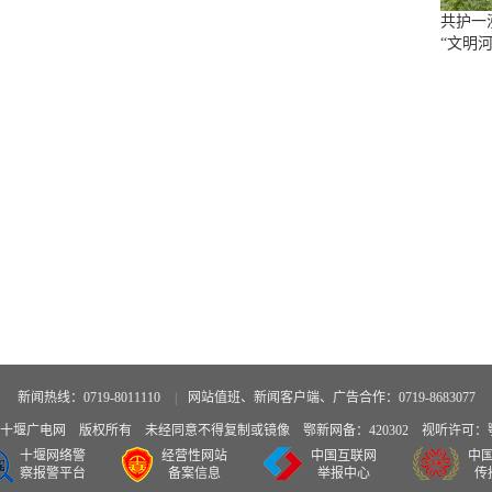
共护一
“文明河
新闻热线：0719-8011110
|
网站值班、新闻客户端、广告合作：0719-8683077
广电网 版权所有 未经同意不得复制或镜像 鄂新网备：420302 视听许可：鄂备
十堰网络警
经营性网站
中国互联网
中
察报警平台
备案信息
举报中心
传