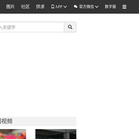
图片
社区
供求

APP
官方微信
数字报
门视频