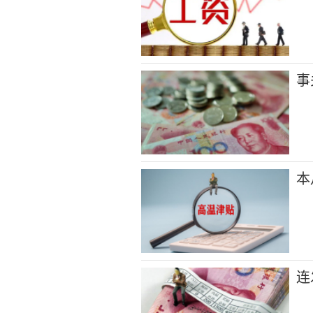
事
本
连