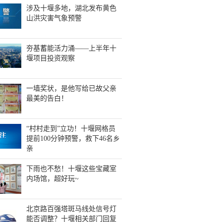
涉及十堰多地，湖北发布黄色
山洪灾害气象预警
夯基蓄能活力涌——上半年十
堰项目投资观察
一墙奖状，是他写给已故父亲
最美的告白！
“村村走到”立功！十堰网格员
提前100分钟预警，救下46名乡
亲
下雨也不愁！十堰这些宝藏室
内场馆，超好玩~
北京路百强塔斑马线处信号灯
能否调整？十堰相关部门回复