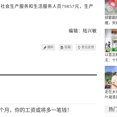
，社会生产服务和生活服务人员79857元，生产
频繁翻
缓，央
流乱象
编辑：陆兴敏
爆料
投稿
意见反馈



以意念
主：十
康复医
示范病
走在乡
叶凝清
热
个月，你的工资或将多一笔钱！