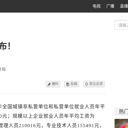
电视
广播
直播
公布！
计局
爆料
投稿
意见反馈



5年全国城镇非私营单位和私营单位就业人员年平
热
1590元；规模以上企业就业人员年平均工资为
管理人员210016元，专业技术人员155491元，