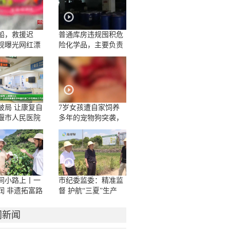
船，救援迟
普通库房违规囤积危
视曝光网红漂
险化学品，主要负责
人一问三不知
破局 让康复自
7岁女孩遭自家饲养
堰市人民医院
多年的宠物狗突袭，
学科脑机接口
面部被咬伤10多处，
房正式启用
嘴唇被撕裂
间小路上丨一
市纪委监委：精准监
润 非遗拓富路
督 护航“三夏”生产
门新闻