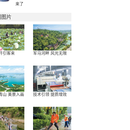
来了
门图片
开引客来
军马河畔 风光无限
青山 美景入画
技术引领 提质增效