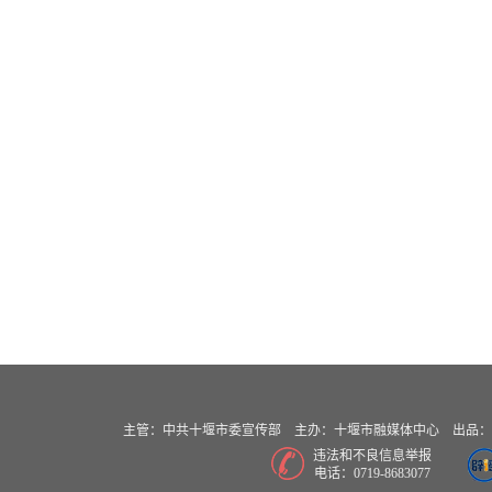
主管：中共十堰市委宣传部 主办：十堰市融媒体中心 出品：十堰
违法和不良信息举报
电话：0719-8683077