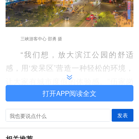
三峡游客中心 邵勇 摄
“我们想，放大滨江公园的舒适
感，用‘发呆区’营造一种轻松的环境，
让大家有城市度假的体验感。”伍家岗
打开APP阅读全文
区文化和旅游局副局长宋婷婷介绍“江
岸发呆区”的打造思路时说。
发表
“江岸发呆区”只是缩影。整个“五
一”假期，伍家岗在滨江公园，特别是