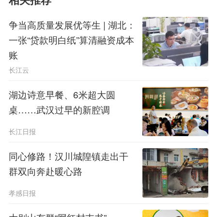
相关推荐
九码头文商旅综合体沿线打出“慢下
争当高质量发展优等生 | 湖北：
来”的组合拳：江豚广场的滑板秀、夷
一张“贷款明白纸”算清融资成本
账
陵长江大桥下的露天音乐会、发呆区晚
长江云
上的露天电影……没有高分贝的喧闹，
湖边诗意早餐、6米超大圆
而是一种“你就待着，也很好”的氛围。
桌……武汉过早的新腔调
“我们下高速经过夷陵长江大桥，
长江日报
就被这边五颜六色的装置吸引了，停了
同心修路！汉川城隍镇走出干
车过来看看山水，吹吹风，太舒服
群双向奔赴暖心路
了。”从长沙来宜昌的游客何玉湘带着
孝感日报
女儿自驾来宜昌，刚一进城就被“拽”住