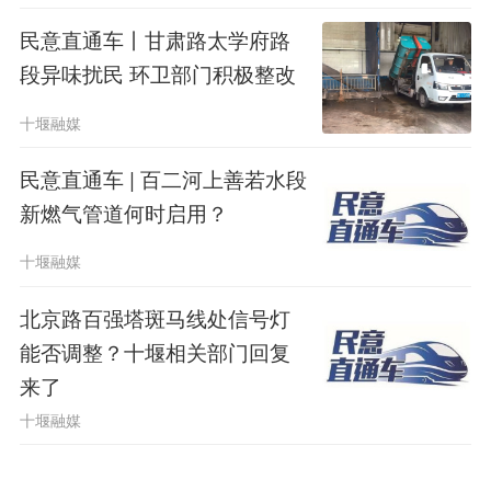
民意直通车丨甘肃路太学府路
段异味扰民 环卫部门积极整改
十堰融媒
民意直通车 | 百二河上善若水段
新燃气管道何时启用？
十堰融媒
北京路百强塔斑马线处信号灯
能否调整？十堰相关部门回复
来了
十堰融媒