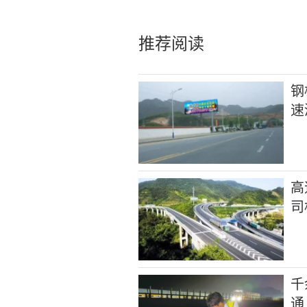
推荐阅读
钢
速
高
司
千
通