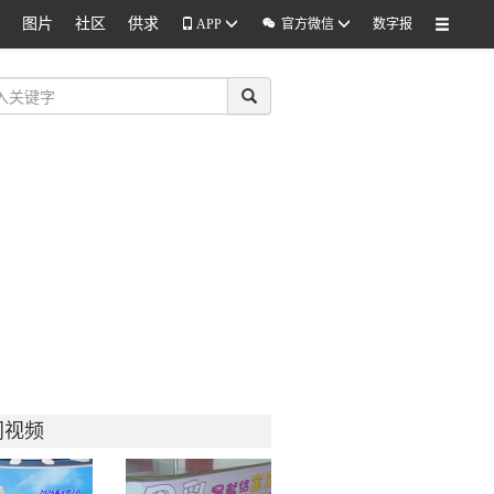
图片
社区
供求

APP
官方微信
数字报
门视频