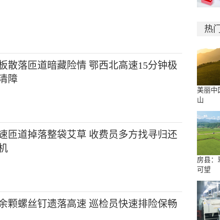
热
板散落匝道暗藏险情 鄂西北高速15分钟极
清障
美丽中
山
速匝道掉落整袋艾草 收费员多方找寻归还
机
房县：
可望
余颗螺丝钉遗落高速 巡检员快速排险保畅