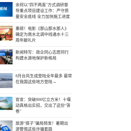
余珂以“四不两直”方式调研督
导重点项目建设工作：严守质
量安全底线 全力加快施工进度
重磅！电影《那山那水那人》
确定为南水北调中线通水十三
周年献礼片
新闻特写：政企同心志愿同行
构建水源地保护新格局
8月台风生成登陆全年最多 最常
在我国这些地方登陆→
官宣：突破800亿立方米！十堰
动真格出实招，交出了这份“答
卷”
旅游“搭子”骗局频发！暑期出
游警惕这些诈骗套路