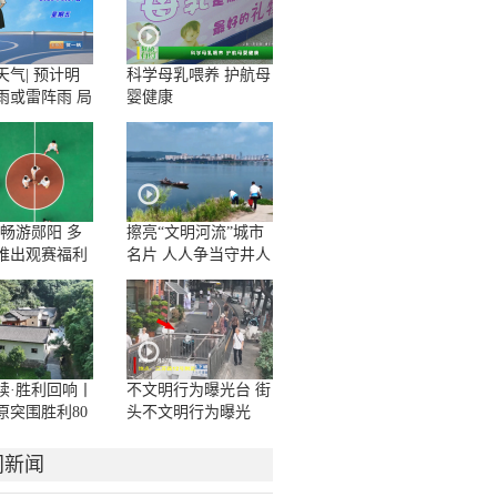
天气| 预计明
科学母乳喂养 护航母
雨或雷阵雨 局
婴健康
或暴雨
A畅游郧阳 多
擦亮“文明河流”城市
推出观赛福利
名片 人人争当守井人
续·胜利回响丨
不文明行为曝光台 街
原突围胜利80
头不文明行为曝光
列短视频——
门新闻