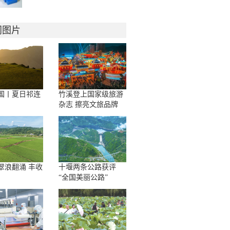
门图片
国丨夏日祁连
竹溪登上国家级旅游
杂志 擦亮文旅品牌
翠浪翻涌 丰收
十堰两条公路获评
“全国美丽公路”