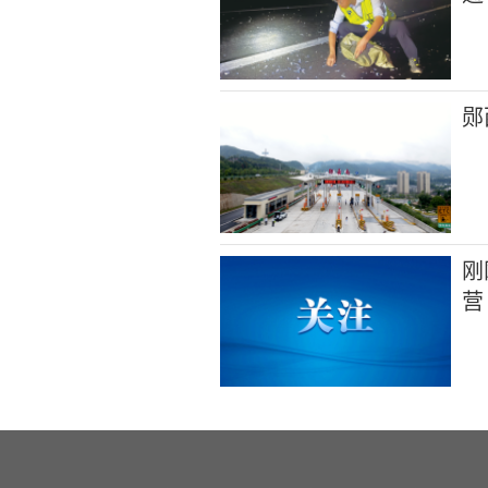
郧
刚
营