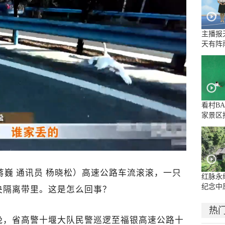
主播报
天有阵
地大雨
看村B
家景区
蒋巍 通讯员 杨晓松
）
高速公路车流滚滚，一只
红脉永
纪念中
央隔离带里。这是怎么回事？
周年系
古院
热
晚，省高警十堰大队民警巡逻至福银高速公路十