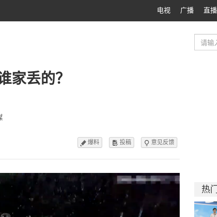
电视
广播
直播
谁家丢的？
媒
爆料
投稿
意见反馈



热