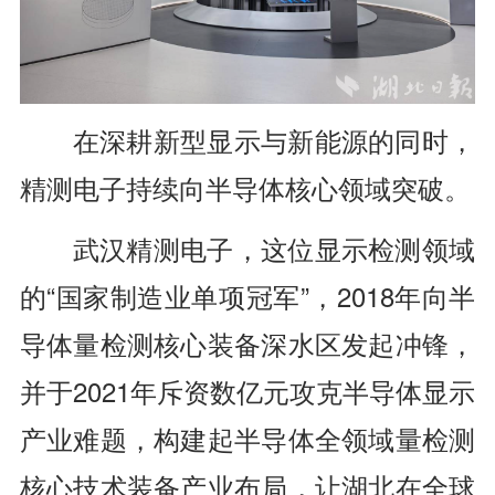
在深耕新型显示与新能源的同时，
精测电子持续向半导体核心领域突破。
武汉精测电子，这位显示检测领域
的“国家制造业单项冠军”，2018年向半
导体量检测核心装备深水区发起冲锋，
并于2021年斥资数亿元攻克半导体显示
产业难题，构建起半导体全领域量检测
核心技术装备产业布局，让湖北在全球