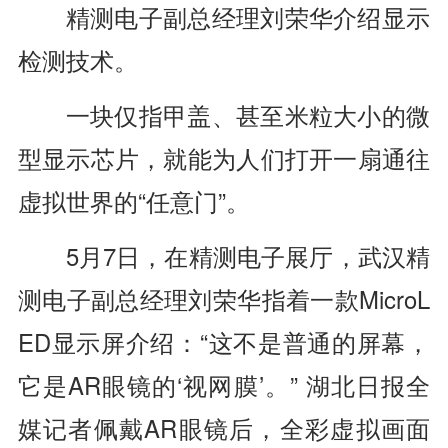
精测电子副总经理刘荣华介绍显示
检测技术。
一块仅指甲盖、甚至米粒大小的微
型显示芯片，就能为人们打开一扇通往
虚拟世界的“任意门”。
5月7日，在精测电子展厅，武汉精
测电子副总经理刘荣华指着一款MicroL
ED显示屏介绍：“这不是普通的屏幕，
它是AR眼镜的‘视网膜’。” 湖北日报全
媒记者佩戴AR眼镜后，全彩虚拟画面