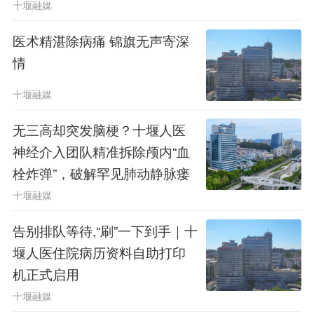
十堰融媒
医术精湛除病痛 锦旗无声寄深
情
十堰融媒
无三高却突发脑梗？十堰人医
神经介入团队精准拆除颅内“血
栓炸弹”，破解罕见肺动静脉瘘
十堰融媒
告别排队等待,“刷”一下到手｜十
堰人医住院病历资料自助打印
机正式启用
十堰融媒