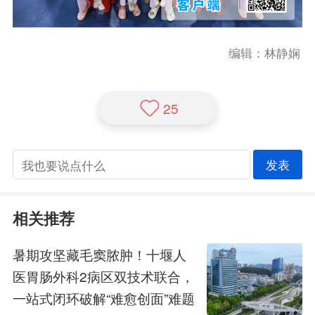
编辑：林静娴
25
发表
相关推荐
暑期攻坚藏毛窦脓肿！十堰人
医胃肠外科2病区双技术联合，
一站式闭环破解“难愈创面”难题