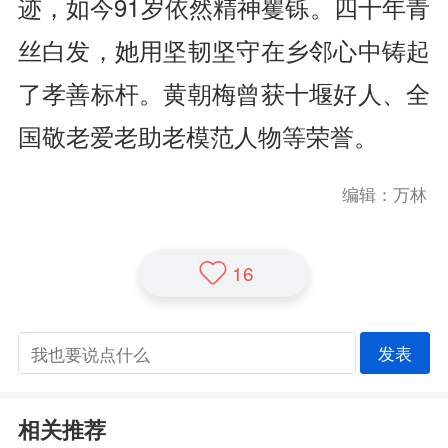
迹，如今91岁依然精神矍铄。四十年青
丝白发，她用坚韧坚守在乡邻心中铸起
了孝善标杆。黄朝梅曾获十堰好人、全
国敬老爱老助老模范人物等荣誉。
编辑：万林
16
发表
相关推荐