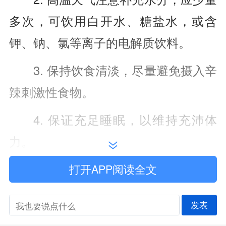
多次，可饮用白开水、糖盐水，或含
钾、钠、氯等离子的电解质饮料。
3. 保持饮食清淡，尽量避免摄入辛
辣刺激性食物。
4. 保证充足睡眠，以维持充沛体
力。
5. 高温天气还需特别注意：车内易
打开APP阅读全文
燃易爆的香水喷雾应及时收纳，以免高
发表
温暴晒下自燃。应规范使用蚊香、避免