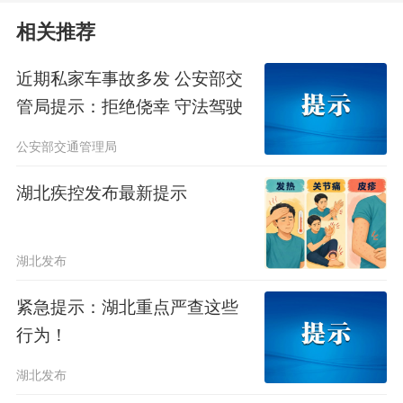
电动自行车违规充电，严防火灾风险。
相关推荐
提醒大家，
此次北方的高温是干热
近期私家车事故多发 公安部交
暴晒型，
应尽量避免在高温环境下
长时
管局提示：拒绝侥幸 守法驾驶
间停留，
做好降温补水措施，
防止中
公安部交通管理局
暑。
湖北疾控发布最新提示
编辑：陈琦
湖北发布
6
紧急提示：湖北重点严查这些
行为！
湖北发布