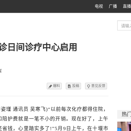
电视
广播
直播
诊日间诊疗中心启用
媒
爆料
投稿
意见反馈



姿瑾 通讯员 吴寒飞)
“以前每次化疗都得住院，
热
和陪护费就是一笔不小的开销。现在好了，上午
省钱，心里踏实多了!”5月9日上午，在十堰市