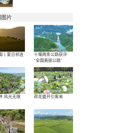
门图片
国丨夏日祁连
十堰两条公路获评
“全国美丽公路”
畔 风光无限
荷花盛开引客来