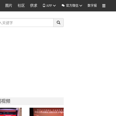
图片
社区
供求

APP
官方微信
数字报
门视频