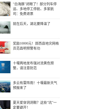
“白海豚”闭眼了！部分列车停
运、多地停工停航、多家航
司：免费退票
就在后天，湖北要降温了
奖励10000元！郧西县地灾网格
员范昌明预警有功
十堰两地发布强对流黄色预
警，请注意防范
多云有雷阵雨！十堰最新天气
预报来了
夏天爱穿洞洞鞋？这些“坑”一
定要避开！