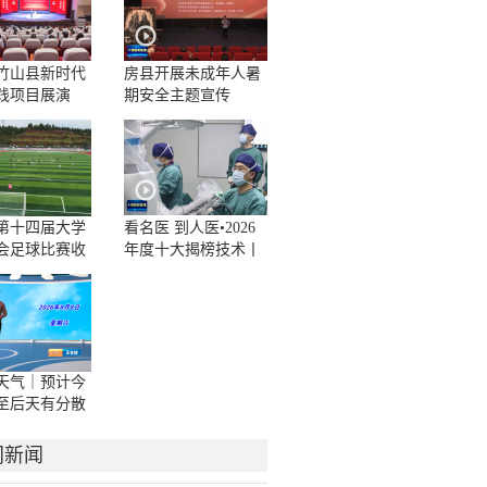
年竹山县新时代
房县开展未成年人暑
践项目展演
期安全主题宣传
）举行
第十四届大学
看名医 到人医•2026
会足球比赛收
年度十大揭榜技术丨
机器人辅助手术为患
者诊疗提供新选择
天气｜预计今
至后天有分散
雷阵雨
门新闻