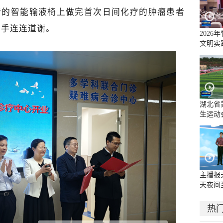
新的智能输液椅上做完首次日间化疗的肿瘤患者
的手连连道谢。
2026
文明实
（决赛
湖北省
生运动
官
主播报
天夜间
阵雨或
热