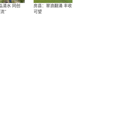
泓清水 同创
房县：翠浪翻涌 丰收
流”
可望