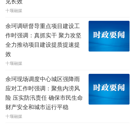
见长效
为全市经济社会高质量发展筑牢财税支
十堰融媒
撑。
余珂调研督导重点项目建设工
市领导周智勇参加会议。
作时强调：真抓实干 聚力攻坚
全力推动项目建设提质提速提
编辑：陈琦
效
原创作品，未经许可禁止转载
十堰融媒
余珂现场调度中心城区强降雨
13
应对工作时强调：聚焦内涝风
险 压实防汛责任 确保市民生命
财产安全和城市运行平稳
十堰融媒