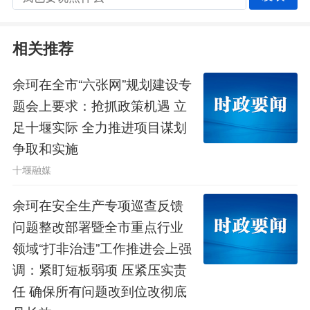
支、应支快支。
相关推荐
余珂强调，财源建设是一项系统工
程，需要全市上下齐心协力、一盘棋推
余珂在全市“六张网”规划建设专
题会上要求：抢抓政策机遇 立
进。要加强联动聚合力，健全统筹推进
足十堰实际 全力推进项目谋划
机制，加强季度会商、信息共享、督查
争取和实施
督办，及时解决工作中的难点问题；始
十堰融媒
终树立和践行正确政绩观，既要千方百
余珂在安全生产专项巡查反馈
问题整改部署暨全市重点行业
计培植财源、稳增长、保发展，也要有
领域“打非治违”工作推进会上强
力有序压减债务、防风险、守底线，以
调：紧盯短板弱项 压紧压实责
务实担当推动各项工作部署落到实处，
任 确保所有问题改到位改彻底