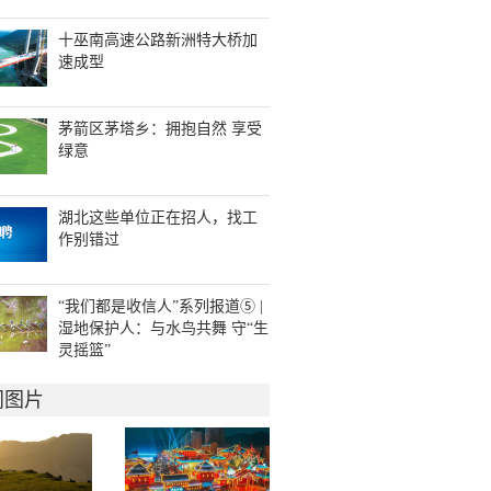
十巫南高速公路新洲特大桥加
速成型
茅箭区茅塔乡：拥抱自然 享受
绿意
湖北这些单位正在招人，找工
作别错过
“我们都是收信人”系列报道⑤ |
湿地保护人：与水鸟共舞 守“生
灵摇篮”
门图片