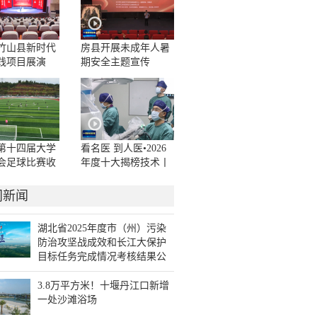
年竹山县新时代
房县开展未成年人暑
践项目展演
期安全主题宣传
）举行
第十四届大学
看名医 到人医•2026
会足球比赛收
年度十大揭榜技术丨
机器人辅助手术为患
者诊疗提供新选择
门新闻
湖北省2025年度市（州）污染
防治攻坚战成效和长江大保护
目标任务完成情况考核结果公
布 十堰考核成绩居全省第一
3.8万平方米！十堰丹江口新增
一处沙滩浴场