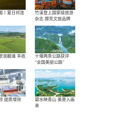
国丨夏日祁连
竹溪登上国家级旅游
杂志 擦亮文旅品牌
翠浪翻涌 丰收
十堰两条公路获评
“全国美丽公路”
领 提质增效
碧水映青山 美景入画
来