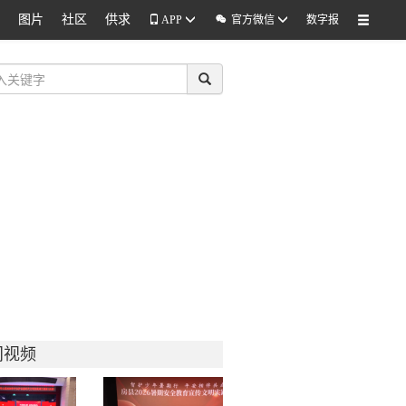
图片
社区
供求

APP
官方微信
数字报
门视频