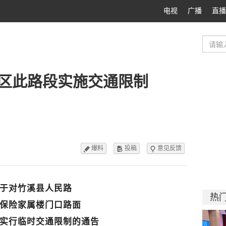
电视
广播
直播
区此路段实施交通限制
爆料
投稿
意见反馈



于对竹溪县人民路
热
保险家属楼门口路面
实行临时交通限制的通告