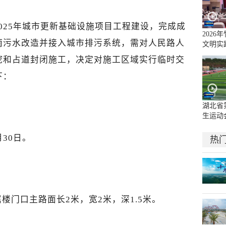
025年城市更新基础设施项目工程建设，完成成
2026
雨污水改造并接入城市排污系统，需对人民路人
文明实
（决赛
挖和占道封闭施工，决定对施工区域实行临时交
下：
湖北省
生运动
官
月30日。
热
楼门口主路面长2米，宽2米，深1.5米。