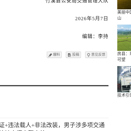
竹溪县公安局交通管理大队
美丽中
2026年5月7日
山
编辑：李持
房县：
爆料
投稿
意见反馈



可望
技术引
证+违法载人+非法改装，男子涉多项交通