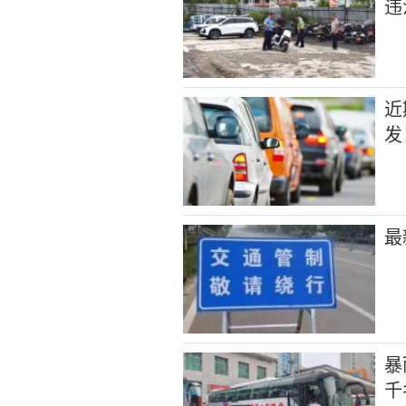
违
近
发
最
暴
千