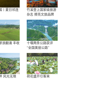
国丨夏日祁连
竹溪登上国家级旅游
杂志 擦亮文旅品牌
翠浪翻涌 丰收
十堰两条公路获评
“全国美丽公路”
畔 风光无限
荷花盛开引客来