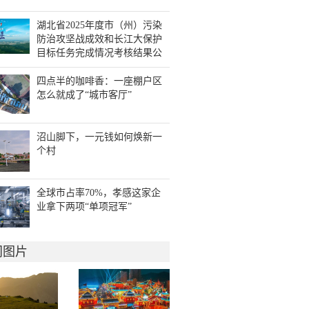
湖北省2025年度市（州）污染
防治攻坚战成效和长江大保护
目标任务完成情况考核结果公
布 十堰考核成绩居全省第一
四点半的咖啡香：一座棚户区
怎么就成了“城市客厅”
沼山脚下，一元钱如何焕新一
个村
全球市占率70%，孝感这家企
业拿下两项“单项冠军”
门图片