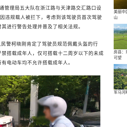
交通管理局五大队在浙江路与天津路交汇路口设
美丽中
车因违规载人被拦下，考虑到该驾驶员首次驾驶
山
对其进行警告处理并普及了相关法规。
队民警柯晓刚肯定了驾驶员规范佩戴头盔的行
房县：
严禁搭载成年人，仅可搭载十二周岁以下的未成
可望
所有电动车均不允许搭载成年人。
军马河