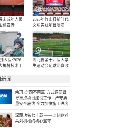
展未成年人暑
2026年竹山县新时代
主题宣传
文明实践项目展演
（决赛）举行
到人医•2026
湖北省第十四届大学
大揭榜技术丨
生运动会足球比赛收
辅助手术为患
官
提供新选择
门新闻
余珂以“四不两直”方式调研督
导重点项目建设工作：严守质
量安全底线 全力加快施工进度
深藏功名七十载 ——上甘岭老
兵刘树松的初心坚守