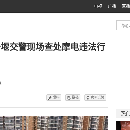
电视
广播
直播
十堰交警现场查处摩电违法行
媒
爆料
投稿
意见反馈



热