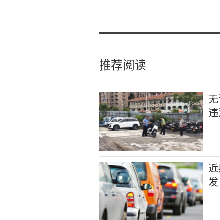
推荐阅读
无
违
近
发