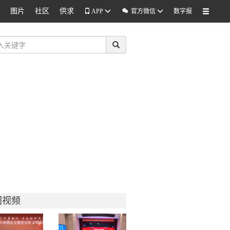
图片
社区
供求

APP
官方微信
数字报
门视频