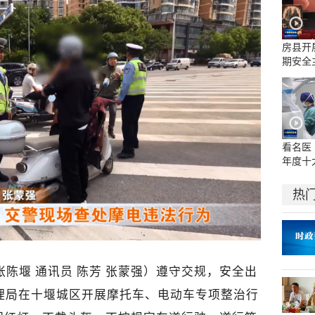
房县开
期安全
看名医 
年度十
机器人
者诊疗
热
张陈堰 通讯员 陈芳 张蒙强
）
遵守交规，安全出
理局在十堰城区开展摩托车、电动车专项整治行