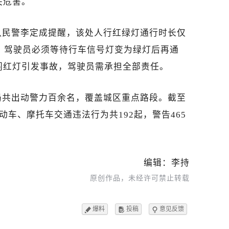
关危害。
队民警李定成提醒，该
处
人行红绿灯通行时长仅
，驾驶员
必须等待行车信号灯变为绿灯后再通
闯红灯引发事故，驾驶员需承担全部责任。
局共出动警力百余名，覆盖城区重点路段。截至
动车、摩托车交通违法行为共192起，警告465
编辑：李持
原创作品，未经许可禁止转载
爆料
投稿
意见反馈


