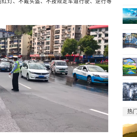
闯红灯、不戴头盔、不按规定车道行驶、逆行等
热