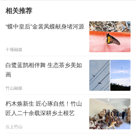
相关推荐
“蝶中皇后”金裳凤蝶献身堵河源
十堰融媒
白鹭蓝鹊相伴舞 生态茶乡美如
画
竹山融媒
驿站虽小，承载大爱;服务虽细，
朽木焕新生 匠心琢自然！竹山
彰显担当。鄂西北高速竹山服务驿站严
匠人二十余载深耕乡土根艺
格落实标准化服务要求，五一假期实行
云上竹山