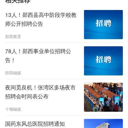
相关推荐
力相关内容，全面测试应聘者的综合素
13人！郧西县高中阶段学校教
质。笔试通过者将通知面试时间和地
师公开招聘公告
点。
郧西教育
4.面试
78人！郧西事业单位招聘公
告！
面试时请携带简历、个人身份证、
郧西融媒
学历证书、执业医师资格证书等相关证
夜间觅良机！张湾区多场夜市
件原件及复印件，时间地点另行通知。
招聘会时间表公布
四、时间节点
十堰融媒
本次招聘时间不限，招满为止。
国药东风总医院招聘通知