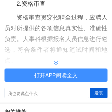
2.资格审查
资格审查贯穿招聘全过程，应聘人
员对所提供的各项信息真实性、准确性
负责。人事科根据报名人员信息进行遴
选，符合条件者将通知笔试时间和地
点。
3.笔试
打开APP阅读全文
笔试采用闭卷方式进行，内容包括
发表
医学基础知识、相关专业理论知识、医
疗卫生政策法规、医德医风及岗位胜任