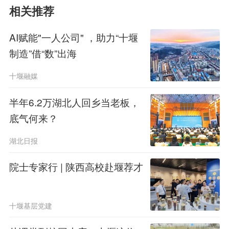
相关推荐
AI赋能"一人公司" ，助力“十堰
制造”借“数”出海
十堰融媒
半年6.2万湖北人回乡当老板，
底气何来？
湖北日报
院士专家行 | 陕西高校赴堰荐才
十堰基层党建