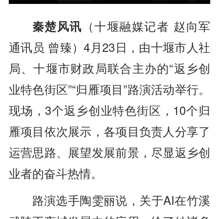
秦楚风讯
（十堰融媒记者 赵向军
通讯员 曾臻）
4
月
23
日，由十堰市人社
局、十堰市财政局联合主办的“返乡创
业特色街区”“归雁项目”路演活动举行。
现场，
3
个返乡创业特色街区
，
10
个归
雁项目
依次
展示，
各项目负责人分享了
运营思路、展望发展前景，尽显返乡创
业者的奋斗热情。
路演选手陶雯丽说，关于AI在竹溪