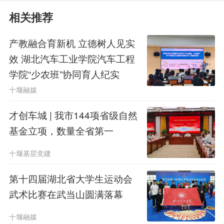
2.申报人必须是法定代表人(个体工
相关推荐
商户经营者)，且自公司(民办非企业单
产教融合育新机 立德树人见实
位、个体工商户、农民专业合作社等，
效 湖北汽车工业学院汽车工程
学院“少农班”协同育人纪实
下同)登记注册之日起即为法定代表人
十堰融媒
或股东。
才创车城 | 我市144项省级自然
3.2025年10月1日至2026年拟扶持
基金立项，数量全省第一
项目省级公示截止日，公司名称、法定
十堰基层党建
代表人(个体工商户经营者)未发生变
第十四届湖北省大学生运动会
更，且申报人出资(或持股)占比不低于
武术比赛在武当山圆满落幕
30%。
十堰融媒