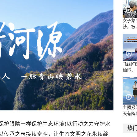
女子蒙
钞，被
“轻纱
仙境，
水墨长
主播报
天有阵
地大雨
保护眼睛一样保护生态环境!以行动之力守护水
热
!以传承之志接续奋斗，让生态文明之花永续绽