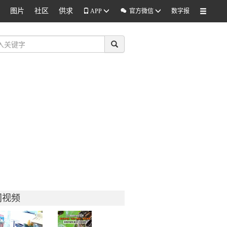
图片
社区
供求

APP
官方微信
数字报
门视频