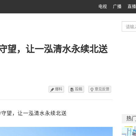
电视
广播
直播
力守望，让一泓清水永续北送
爆料
投稿
意见反馈



力守望，让一泓清水永续北送
热