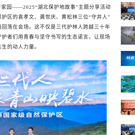
家园——2025“湖北保护地故事”主题分享活动
护区的袁孝文、龚世庆、黄松林三位“守井人”
语回荡在会场。这不仅是三代护林人跨越三十年
守护者们用青春与坚守书写的生态诺言，让现场
共生的动人力量。