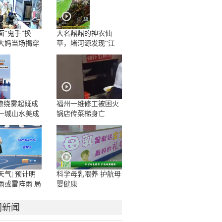
面“鬼手”换
大名鼎鼎的神农仙
大妈当场揭穿
草，堵河源发现“江
边一碗水”野生群落
”缭绕雾起既成
福州一维修工被困火
一城山水美成
锅店传菜梯身亡
卷
天气| 预计明
科学母乳喂养 护航母
雨或雷阵雨 局
婴健康
或暴雨
门新闻