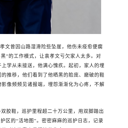
，袁孝文曾因山路湿滑险些坠崖，他伤未痊愈便瘸
白+黑”的工作模式，让袁孝文亏欠家人太多。对
子上学从未接送，他满心愧疚。起初，家人的埋
间的推移，他们看到了他晒黑的脸庞、磨破的鞋
物影像频频见诸报端，埋怨渐渐化为心疼，不解
多双胶鞋，巡护里程超二十万公里，用双脚踏出
保护区的“活地图”。密密麻麻的巡护日志，记录