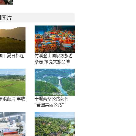
门图片
国丨夏日祁连
竹溪登上国家级旅游
杂志 擦亮文旅品牌
翠浪翻涌 丰收
十堰两条公路获评
“全国美丽公路”