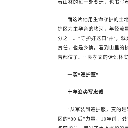
着山林的每一处变迁，也书写
而这片他用生命守护的土
护区为主孕育的堵河，年径流量
分之一。“守护好这口‘井’，
责任，也是乡情。看到山里的
苦都值了。” 袁孝文的话语朴
一袭“巡护蓝”
十年浪尖写忠诚
“从军装到巡护服，变的是
区的“80 后”力量，10年前