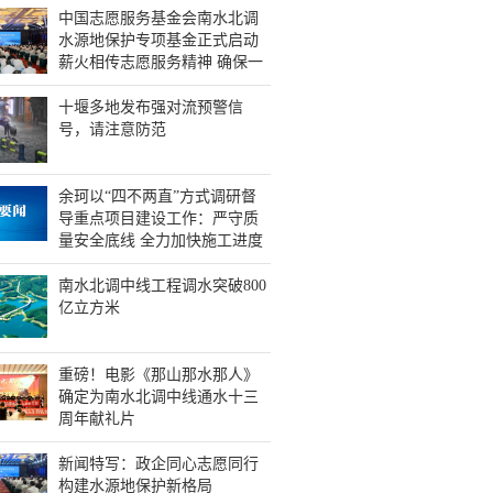
中国志愿服务基金会南水北调
水源地保护专项基金正式启动
薪火相传志愿服务精神 确保一
泓清水永续北上 徐福顺讲话 王
永辉致辞 余珂主持
十堰多地发布强对流预警信
号，请注意防范
余珂以“四不两直”方式调研督
导重点项目建设工作：严守质
量安全底线 全力加快施工进度
南水北调中线工程调水突破800
亿立方米
重磅！电影《那山那水那人》
确定为南水北调中线通水十三
周年献礼片
新闻特写：政企同心志愿同行
构建水源地保护新格局