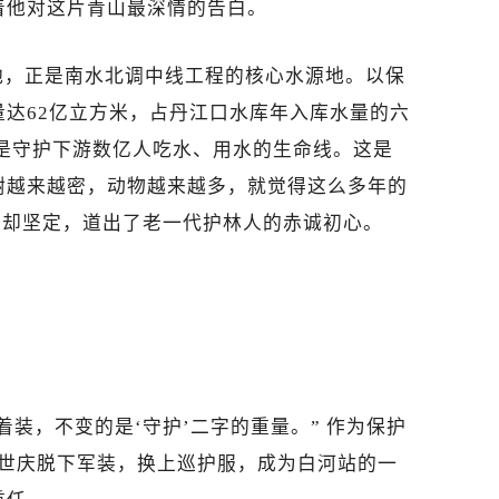
着他对这片青山最深情的告白。
地，正是南水北调中线工程的核心水源地。以保
达62亿立方米，占丹江口水库年入库水量的六
就是守护下游数亿人吃水、用水的生命线。这是
树越来越密，动物越来越多，就觉得这么多年的
实却坚定，道出了老一代护林人的赤诚初心。
着装，不变的是‘守护’二字的重量。” 作为保护
，龚世庆脱下军装，换上巡护服，成为白河站的一